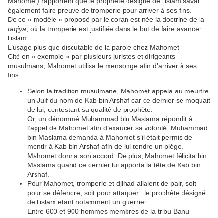
Mahomet) rapportent que le prophète désigné de l’islam savait
également faire preuve de tromperie pour arriver à ses fins.
De ce « modèle » proposé par le coran est née la doctrine de la
taqiya
, où la tromperie est justifiée dans le but de faire avancer
l’islam.
L’usage plus que discutable de la parole chez Mahomet
Cité en « exemple » par plusieurs juristes et dirigeants
musulmans, Mahomet utilisa le mensonge afin d’arriver à ses
fins :
Selon la tradition musulmane, Mahomet appela au meurtre
un Juif du nom de Kab bin Arshaf car ce dernier se moquait
de lui, contestant sa qualité de prophète.
Or, un dénommé Muhammad bin Maslama répondit à
l’appel de Mahomet afin d’exaucer sa volonté. Muhammad
bin Maslama demanda à Mahomet s’il était permis de
mentir à Kab bin Arshaf afin de lui tendre un piège.
Mahomet donna son accord. De plus, Mahomet félicita bin
Maslama quand ce dernier lui apporta la tête de Kab bin
Arshaf.
Pour Mahomet, tromperie et djihad allaient de pair, soit
pour se défendre, soit pour attaquer : le prophète désigné
de l’islam étant notamment un guerrier.
Entre 600 et 900 hommes membres de la tribu Banu