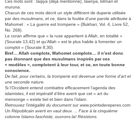
Ces mots sont :
taqiya
(déjà mentionné),
tawriya
,
kitman
et
muruna
.
Chacun de ces mots décrit un
style différent
de duperie utilisée
par des musulmans, et ce, dans la foulée d’une parole attribuée à
Mahomet : « La guerre est tromperie » (Bukhari, Vol. 4, Livre 52,
No. 268).
Le coran affirme que « la ruse appartient à Allah, en totalité »
(Sourate 13,42) et qu’Allah « est le plus habile à fomenter un
complot » (Sourate 8,30).
Bref… Allah complote, Mahomet complote… il n’est donc
pas étonnant que des musulmans inspirés par ces
« modèles », complotent à leur tour, et ce, en toute bonne
conscience.
De fait, pour certains, la tromperie est devenue une forme d’art et
une seconde nature.
Si l’Occident entend combattre efficacement l’agenda des
islamistes, il est impératif d’être averti que cet « art du
mensonge » existe bel et bien dans l’islam.
Retrouvez l'intégalité du document sur www.
pointsdereperes.com
Un Républicain averti en vaut deux … Face à la cinquième
colonne Islamo-faschiste, ouvrons-la! Résistons.