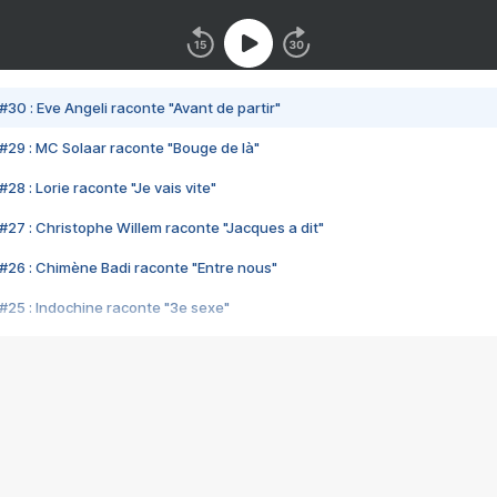
#30 : Eve Angeli raconte "Avant de partir"
#29 : MC Solaar raconte "Bouge de là"
28 : Lorie raconte "Je vais vite"
#27 : Christophe Willem raconte "Jacques a dit"
#26 : Chimène Badi raconte "Entre nous"
#25 : Indochine raconte "3e sexe"
#24 : Zaho raconte "C'est chelou"
#23 : Patrick Bruel raconte "Au café des délices"
#22 : Kyo raconte "Le chemin"
#21 : Nolwenn Leroy raconte "Cassé"