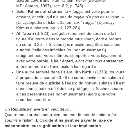
Sacred Law, trans. Nuh Ha Mim Keller (Beltsville,
MD: Amana, 1997), sec. 8.2, p. 745)
Selon
Kdmus al-shanca
, la «
taqiya
est voile pour le
croyant, et celui qui n’a pas de
taqiya
n’a pas de religion. »
(Encyclopedia of Islam, 1st ed, s.v. “
Taqiya
” (Djumayyil,
Kdmus al-shanca, pp. xiii, 127-28)).
Al-Tabari
(d. 923), exégète renommé du coran qui fait
figure d’autorité dans le monde musulman, écrit à propos
du coran 3,28 : « Si vous (les musulmans) êtes sous leur
autorité (celle des infidèles (ou non-musulmans)),
craignant pour vous-mêmes, comportez-vous loyalement,
avec votre parole, à leur égard,
alors que
vous entretenez
intérieurement de l’animosité à leur égard ».
Une autre autorité dans l’islam,
Ibn Kathir
(1373), toujours
à propos de la sourate 3,28 du coran, invite le musulman à
faire preuve de duplicité à l’égard du non-musulman s’il est
dans une situation où il doit se protéger : « Sachez sourire
à ces personnes (les non-musulmans)
alors que
votre
cœur les maudit. »
Un Républicain averti en vaut deux …
Quatre mots arabes pourraient amener le monde entier à être
soumis
à l’islam.
L’Occident ne peut se payer le luxe de
méconnaître leur signification et leur implication
.