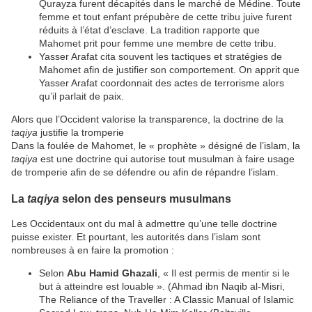
Qurayza furent décapités dans le marché de Médine. Toute
femme et tout enfant prépubère de cette tribu juive furent
réduits à l’état d’esclave. La tradition rapporte que
Mahomet prit pour femme une membre de cette tribu.
Yasser Arafat cita souvent les tactiques et stratégies de
Mahomet afin de justifier son comportement. On apprit que
Yasser Arafat coordonnait des actes de terrorisme alors
qu’il parlait de paix.
Alors que l’Occident valorise la transparence, la doctrine de la
taqiya
justifie la tromperie
Dans la foulée de Mahomet, le « prophète » désigné de l’islam, la
taqiya
est une doctrine qui autorise tout musulman à faire usage
de tromperie afin de se défendre ou afin de répandre l’islam.
La
taqiya
selon des penseurs musulmans
Les Occidentaux ont du mal à admettre qu’une telle doctrine
puisse exister. Et pourtant, les autorités dans l’islam sont
nombreuses à en faire la promotion :
Selon
Abu Hamid Ghazali
, « Il est permis de mentir si le
but à atteindre est louable ». (Ahmad ibn Naqib al-Misri,
The Reliance of the Traveller : A Classic Manual of Islamic