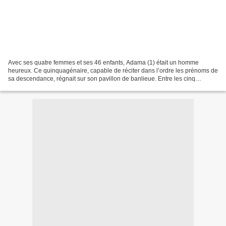
Avec ses quatre femmes et ses 46 enfants, Adama (1) était un homme
heureux. Ce quinquagénaire, capable de réciter dans l’ordre les prénoms de
sa descendance, régnait sur son pavillon de banlieue. Entre les cinq
chambres de la maison, "la vie s’organisait...