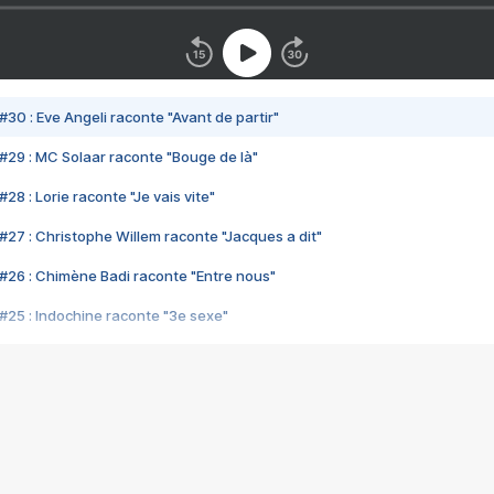
#30 : Eve Angeli raconte "Avant de partir"
#29 : MC Solaar raconte "Bouge de là"
28 : Lorie raconte "Je vais vite"
#27 : Christophe Willem raconte "Jacques a dit"
#26 : Chimène Badi raconte "Entre nous"
#25 : Indochine raconte "3e sexe"
#24 : Zaho raconte "C'est chelou"
#23 : Patrick Bruel raconte "Au café des délices"
#22 : Kyo raconte "Le chemin"
#21 : Nolwenn Leroy raconte "Cassé"