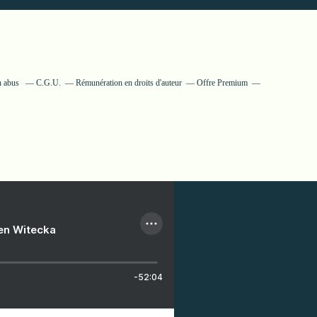
n abus
C.G.U.
Rémunération en droits d'auteur
Offre Premium
ien Witecka
-52:04