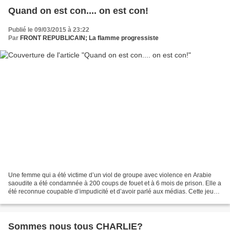
Quand on est con.... on est con!
Publié le 09/03/2015 à 23:22
Par
FRONT REPUBLICAIN; La flamme progressiste
Une femme qui a été victime d’un viol de groupe avec violence en Arabie
saoudite a été condamnée à 200 coups de fouet et à 6 mois de prison. Elle a
été reconnue coupable d’impudicité et d’avoir parlé aux médias. Cette jeune
femme, âgée de 19 ans, se trouvait...
Sommes nous tous CHARLIE?