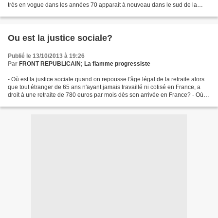
très en vogue dans les années 70 apparait à nouveau dans le sud de la
France à Contes. C'est la pleine lune,...
Ou est la justice sociale?
Publié le 13/10/2013 à 19:26
Par
FRONT REPUBLICAIN; La flamme progressiste
- Où est la justice sociale quand on repousse l'âge légal de la retraite alors
que tout étranger de 65 ans n'ayant jamais travaillé ni cotisé en France, a
droit à une retraite de 780 euros par mois dès son arrivée en France? - Où
est la justice sociale...